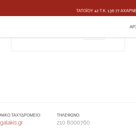
ΤΑΤΟΪ́ΟΥ 42 Τ.Κ. 136 77 ΑΧΑΡ
This page can't load Google Maps correctly.
ΑΡ
OK
Do you own this website?
ΝΙΚΌ ΤΑΧΥΔΡΟΜΕΊΟ:
ΤΗΛΈΦΩΝΟ:
galakis.gr
210 8000760