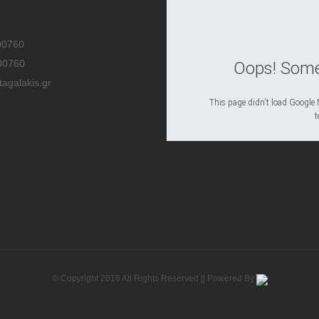
00760
00760
Oops! Some
tagalakis.gr
This page didn't load Google M
t
© Copyright 2016 All Rights Reserved || Powered By