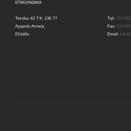
ΕΠΙΚΟΙΝΩΝΊΑ
Τατοΐου 42 Τ.Κ. 136 77
Τηλ:
210 80
Αχαρνές Αττικής
Fax:
210 80
Ελλάδα
Email:
info@