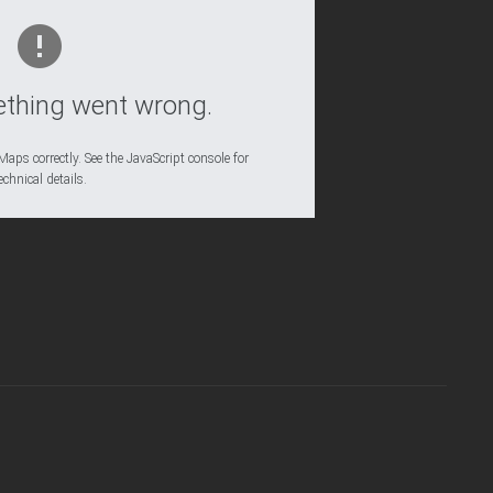
thing went wrong.
aps correctly. See the JavaScript console for
echnical details.