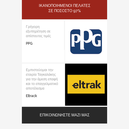
ΙΚΑΝΟΠΟΙΗΜΕΝΟΙ ΠΕΛΑΤΕΣ
ΣΕ ΠΟΣΟΣΤΟ 97%
Γρήγορη
εξυπηρέτηση σε
απίστευτες τιμές
PPG
Εμπιστεύομαι την
εταιρία Ταγκαλάκης
για την άμεση επαφή
και το επαγγελματικό
αποτέλεσμα
Eltrack
ΕΠΙΚΟΙΝΩΝΉΣΤΕ ΜΑΖΊ ΜΑΣ