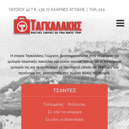
ΤΑΤΟΪ́ΟΥ 42 Τ.Κ. 136 77 ΑΧΑΡΝΈΣ ΑΤΤΙΚΉΣ | ΤΗΛ. 210
8000760 | EMAIL:
INFO@TAGALAKIS.GR
Η εταιρία Ταγκαλάκης Γεώργιος δραστηριοποιείται στην παραγωγή και
εμπορία πλαστικής σακούλας και ρολών παντώς τύπου. Με τη πολύχρονη
εμπειρία της και σε συνδυασμό με την συνεχή εξέλιξη και βελτίωση των
προϊόντων της, κατατάσσετε στις πρώτες θέσεις της αγοράς.
ΤΣΑΝΤΕΣ
Τυπωμένες - Ατύπωτες
Σε όλα τα νούμερα
Σε όλες οι διαστάσεις