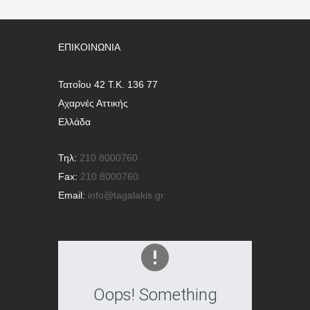
ΕΠΙΚΟΙΝΩΝΊΑ
Τατοΐου 42 Τ.Κ. 136 77
Αχαρνές Αττικής
Ελλάδα
Τηλ:
210 8000760
Fax:
210 8000760
Email:
info@tagalakis.gr
Oops! Something