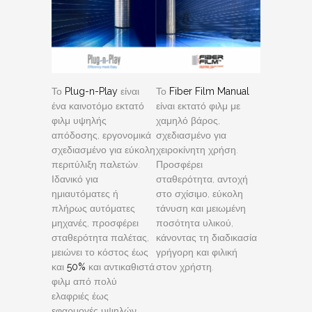
Το
Plug-n-Play
είναι
Το
Fiber Film Manual
ένα καινοτόμο εκτατό
είναι εκτατό φιλμ με
φιλμ υψηλής
χαμηλό βάρος,
απόδοσης, εργονομικά
σχεδιασμένο για
σχεδιασμένο για εύκολη
χειροκίνητη χρήση.
περιτύλιξη παλετών.
Προσφέρει
Ιδανικό για
σταθερότητα, αντοχή
ημιαυτόματες ή
στο σχίσιμο, εύκολη
πλήρως αυτόματες
τάνυση και μειωμένη
μηχανές, προσφέρει
ποσότητα υλικού,
σταθερότητα παλέτας,
κάνοντας τη διαδικασία
μειώνει το κόστος έως
γρήγορη και φιλική
και
50%
και αντικαθιστά
στον χρήστη.
φιλμ από πολύ
ελαφριές έως
εφαρμογές υψηλών